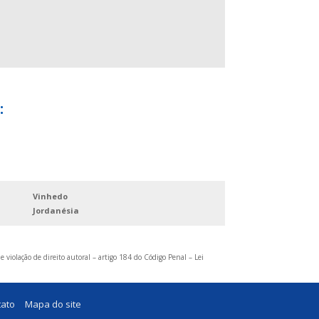
INTERFONE PARA PORTARIA COMPRAR
LOJA DE MOTOR PARA PORTAO
SISTEMA DE CONTROLE DE ACESSO
CONDOMINIAL
VÍDEO PORTEIRO ELETRÔNICO PARA
CONDOMINIO
:
VÍDEO PORTEIRO PARA CONDOMÍNIO
Vinhedo
Jordanésia
e violação de direito autoral – artigo 184 do Código Penal –
Lei
tato
Mapa do site