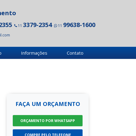
mento
2355
3379-2354
99638-1600
11
11
l.com
o
Informações
Contato
FAÇA UM ORÇAMENTO
ORÇAMENTO POR WHATSAPP
COMPRE PELO TELEFONE