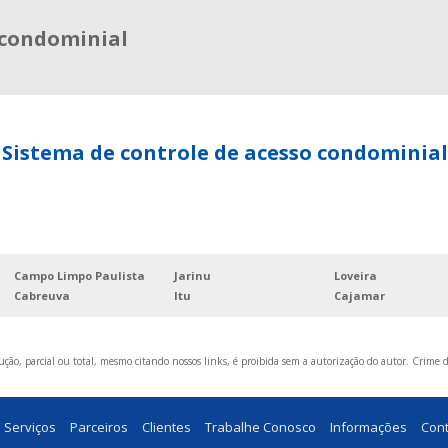
 condominial
Sistema de controle de acesso condominial
Campo Limpo Paulista
Jarinu
Loveira
Cabreuva
Itu
Cajamar
ção, parcial ou total, mesmo citando nossos links, é proibida sem a autorização do autor. Crime d
Serviços
Parceiros
Clientes
Trabalhe Conosco
Informações
Con