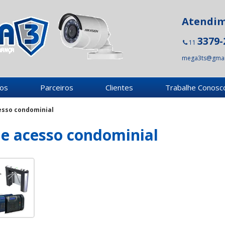
Atendi
3379-
11
mega3ts@gmai
ços
Parceiros
Clientes
Trabalhe Conosc
esso condominial
de acesso condominial