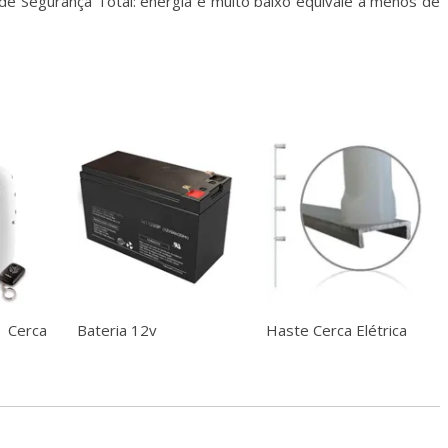
e Segurança Total: energia é muito baixo equivale a menos de
Cerca
Bateria 12v
Haste Cerca Elétrica