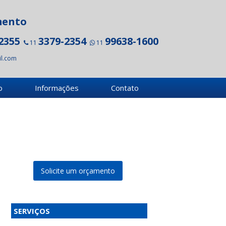
mento
2355
3379-2354
99638-1600
11
11
l.com
o
Informações
Contato
Solicite um orçamento
SERVIÇOS