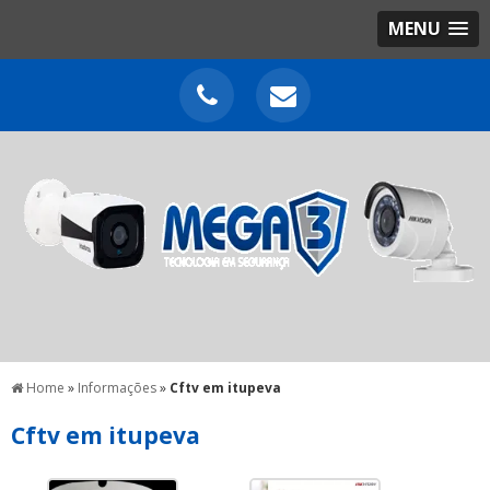
MENU
Home
»
Informações
»
Cftv em itupeva
Cftv em itupeva