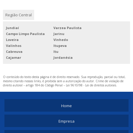
COMPRAR CÂMERA DE MONITORAMENTO
COMPRAR CONCERTINA
Região Central
COMPRAR MOTOR DE PORTÃO
Jundiaí
Varzea Paulista
FORNECEDOR DE INTERFONE PARA PORTARIA
Campo Limpo Paulista
Jarinu
Loveira
Vinhedo
INTERFONE PARA PORTARIA COMPRAR
Valinhos
Itupeva
LOJA DE MOTOR PARA PORTAO
Cabreuva
Itu
Cajamar
Jordanésia
SISTEMA DE CONTROLE DE ACESSO CONDOMINIAL
VÍDEO PORTEIRO ELETRÔNICO PARA CONDOMINIO
O conteúdo do texto desta página é de direito reservado. Sua reprodução, parcial ou total,
VÍDEO PORTEIRO PARA CONDOMÍNIO
mesmo citando nossos links, é proibida sem a autorização do autor. Crime de violação de
direito autoral – artigo 184 do Código Penal –
Lei 9610/98 - Lei de direitos autorais
.
Home
Empresa