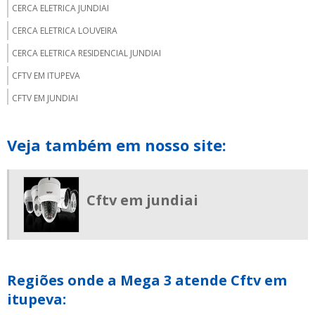
CERCA ELETRICA JUNDIAI
CERCA ELETRICA LOUVEIRA
CERCA ELETRICA RESIDENCIAL JUNDIAI
CFTV EM ITUPEVA
CFTV EM JUNDIAI
CONCERTINA EM JUNDIAÍ
Veja também em nosso site:
CONTROLE DE ACESSO CONDOMINIAL
INTERFONE PARA PORTARIA
KIT CERCA ELETRICA JUNDIAI
Cftv em jundiai
MOTOR DE PORTÃO PREÇO
SISTEMA DE ALARME JUNDIAI
VENDA DE CFTV
Regiões onde a Mega 3 atende Cftv em
VÍDEO PORTEIRO ELETRÔNICO
itupeva:
CERCA DE SEGURANÇA CONCERTINA PREÇO