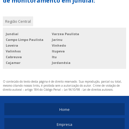
de monitoramento em jundiai:
COMPRAR CÂMERA DE MONITORAMENTO
COMPRAR CONCERTINA
Região Central
COMPRAR MOTOR DE PORTÃO
FORNECEDOR DE INTERFONE PARA PORTARIA
Jundiaí
Varzea Paulista
Campo Limpo Paulista
Jarinu
INTERFONE PARA PORTARIA COMPRAR
Loveira
Vinhedo
Valinhos
Itupeva
LOJA DE MOTOR PARA PORTAO
Cabreuva
Itu
SISTEMA DE CONTROLE DE ACESSO CONDOMINIAL
Cajamar
Jordanésia
VÍDEO PORTEIRO ELETRÔNICO PARA CONDOMINIO
VÍDEO PORTEIRO PARA CONDOMÍNIO
O conteúdo do texto desta página é de direito reservado. Sua reprodução, parcial ou total,
mesmo citando nossos links, é proibida sem a autorização do autor. Crime de violação de
direito autoral – artigo 184 do Código Penal –
Lei 9610/98 - Lei de direitos autorais
.
Home
Empresa