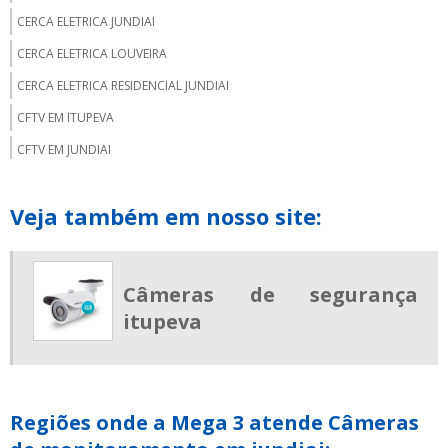
CERCA ELETRICA JUNDIAI
CERCA ELETRICA LOUVEIRA
CERCA ELETRICA RESIDENCIAL JUNDIAI
CFTV EM ITUPEVA
CFTV EM JUNDIAI
CONCERTINA EM JUNDIAÍ
Veja também em nosso site:
CONTROLE DE ACESSO CONDOMINIAL
INTERFONE PARA PORTARIA
KIT CERCA ELETRICA JUNDIAI
Câmeras de segurança
MOTOR DE PORTÃO PREÇO
itupeva
SISTEMA DE ALARME JUNDIAI
VENDA DE CFTV
VÍDEO PORTEIRO ELETRÔNICO
Regiões onde a Mega 3 atende Câmeras
CERCA DE SEGURANÇA CONCERTINA PREÇO