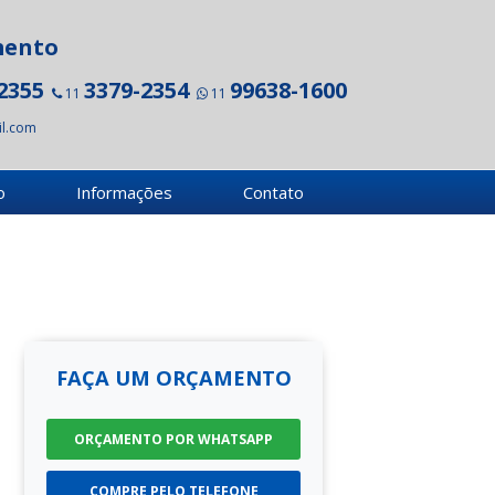
mento
2355
3379-2354
99638-1600
11
11
l.com
o
Informações
Contato
FAÇA UM ORÇAMENTO
ORÇAMENTO POR WHATSAPP
COMPRE PELO TELEFONE