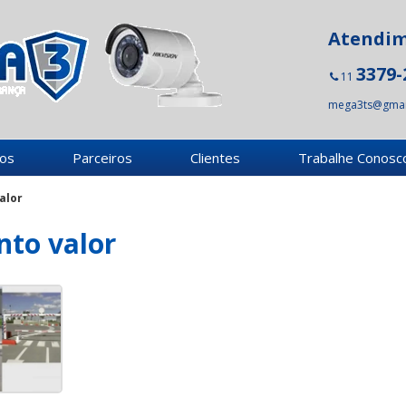
Atendi
3379-
11
mega3ts@gmai
ços
Parceiros
Clientes
Trabalhe Conosc
alor
nto valor