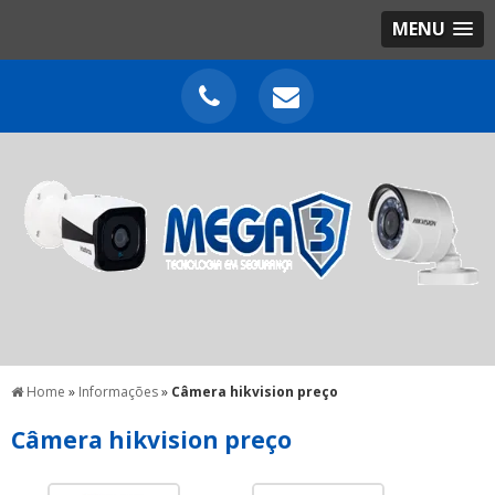
MENU
Home
»
Informações
»
Câmera hikvision preço
Câmera hikvision preço