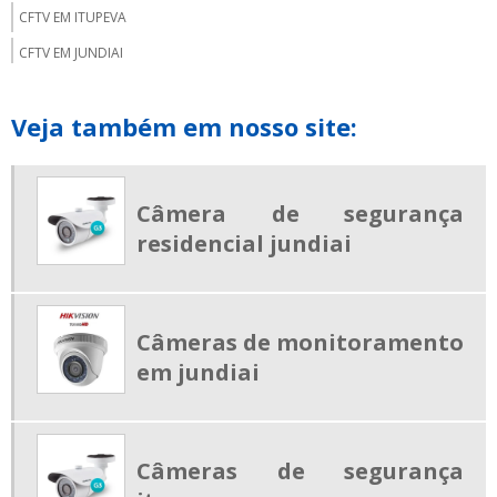
CFTV EM ITUPEVA
CFTV EM JUNDIAI
CONCERTINA EM JUNDIAÍ
Veja também em nosso site:
CONTROLE DE ACESSO CONDOMINIAL
INTERFONE PARA PORTARIA
KIT CERCA ELETRICA JUNDIAI
Câmera de segurança
MOTOR DE PORTÃO PREÇO
residencial jundiai
SISTEMA DE ALARME JUNDIAI
VENDA DE CFTV
VÍDEO PORTEIRO ELETRÔNICO
Câmeras de monitoramento
em jundiai
CERCA DE SEGURANÇA CONCERTINA PREÇO
COMPRAR CÂMERA DE MONITORAMENTO
COMPRAR CONCERTINA
Câmeras de segurança
COMPRAR MOTOR DE PORTÃO